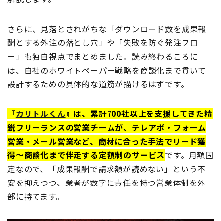
さらに、見落とされがちな「ダウンロード数を成果報
酬とする外注の落とし穴」や「失敗を防ぐ発注フロ
ー」も独自視点でまとめました。読み終わるころに
は、自社のホワイトペーパー戦略を商談化まで貫いて
設計するための具体的な道筋が描けるはずです。
『
カリトルくん
』は、累計700社以上を支援してきた精
鋭フリーランスの営業チームが、テレアポ・フォーム
営業・メール営業など、商材に合った手法でリード獲
得〜商談化まで伴走する定額制のサービス
です。月額固
定なので、「成果報酬で請求額が読めない」という不
安を抑えつつ、業者が数字に責任を持つ営業体制を外
部に持てます。