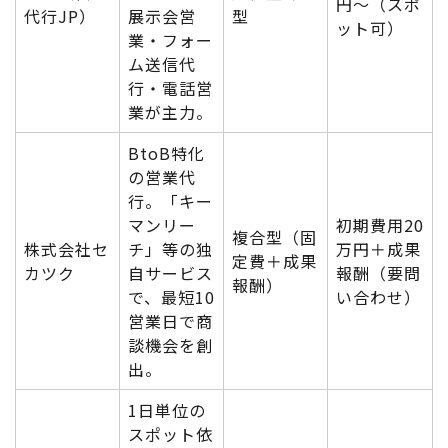
円〜（スポ
代行JP）
展示会営
型
ット可）
業・フォー
ム送信代
行・電話営
業が主力。
BtoB特化
の営業代
行。「キー
マンリー
初期費用20
複合型（固
株式会社セ
チ」等の独
万円＋成果
定費＋成果
カツク
自サービス
報酬（要問
報酬）
で、最短10
い合わせ）
営業日で商
談機会を創
出。
1日単位の
スポット依