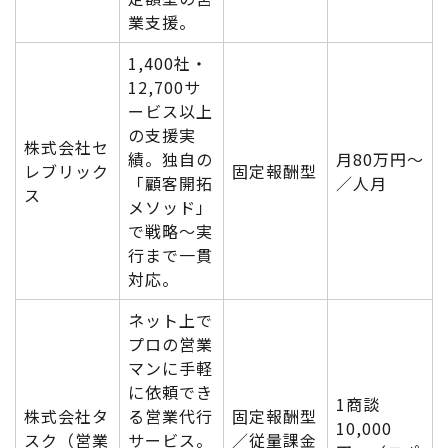
業支援。
1,400社・
12,700サ
ービス以上
の支援実
株式会社セ
績。独自の
月80万円〜
レブリック
固定報酬型
「顧客開拓
／人月
ス
メソッド」
で戦略〜実
行まで一貫
対応。
ネット上で
プロの営業
マンに手軽
に依頼でき
1商談
株式会社タ
る営業代行
固定報酬型
10,000
スク（営業
サービス。
／従量課金