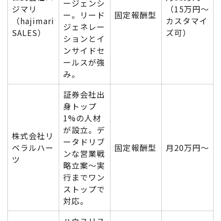
ージェンシ
ジマリ
（15万円〜
ー。リード
固定報酬型
（hajimari
カスタマイ
ジェネレー
SALES）
ズ可）
ションとイ
ンサイドセ
ールスが強
み。
証券会社出
身トップ
1%の人材
が設立。デ
株式会社リ
ータドリブ
ベラルハー
固定報酬型
月20万円〜
ンな営業戦
ツ
略立案〜実
行までワン
ストップで
対応。
ハウスリス