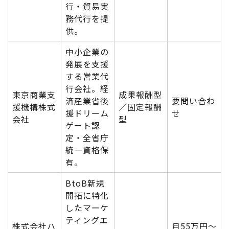
行・貿易実
務代行を提
供。
中小企業の
発展を支援
する営業代
行会社。経
東京商業支
成果報酬型
済産業省後
要問い合わ
援機構株式
／固定報酬
援ドリーム
せ
会社
型
ゲート認
定・全省庁
統一資格保
有。
BtoB新規
開拓に特化
したマーケ
ティングエ
株式会社ハ
月55万円〜