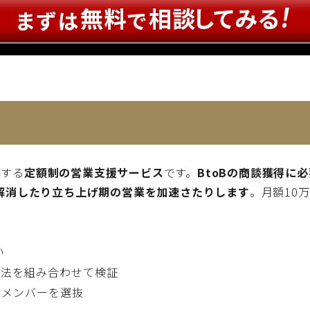
供する
定額制の営業支援サービス
です。
BtoBの商談獲得に
解消したり立ち上げ期の営業を加速さたりします
。月額10
い
手法を組み合わせて検証
うメンバーを選抜